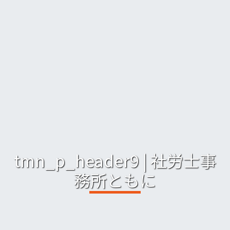
tmn_p_header9 | 社労士事
務所ともに