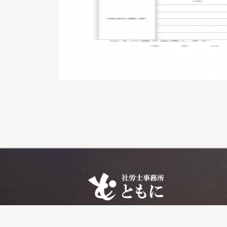
〒899-5432