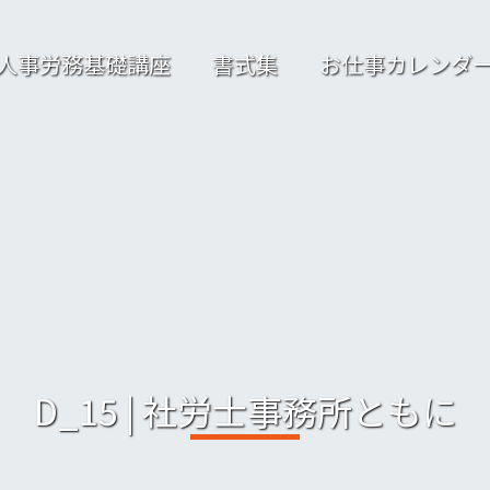
人事労務基礎講座
書式集
お仕事カレンダ
D_15 | 社労士事務所ともに