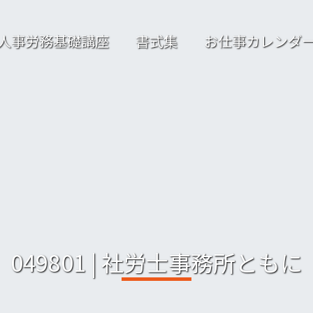
人事労務基礎講座
書式集
お仕事カレンダ
049801 | 社労士事務所ともに