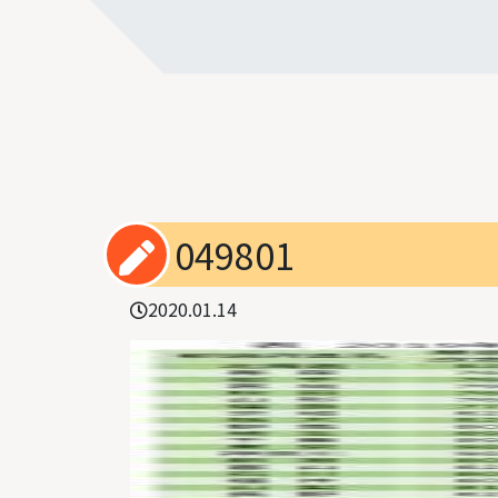
049801
2020.01.14