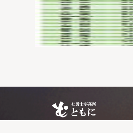
〒899-5432